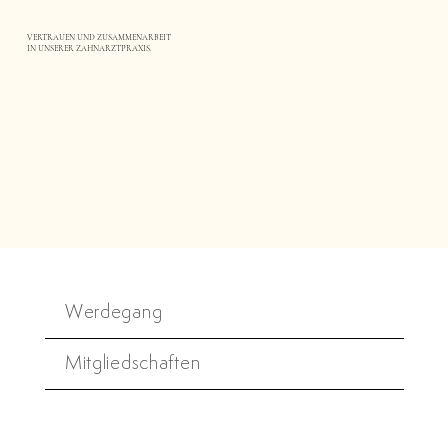
VERTRAUEN UND ZUSAMMENARBEIT
IN UNSERER ZAHNARZTPRAXIS.
⠀
Werdegang
Mitgliedschaften