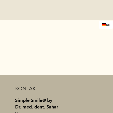
DE
KONTAKT
Simple Smile® by
Dr. med. dent. Sahar