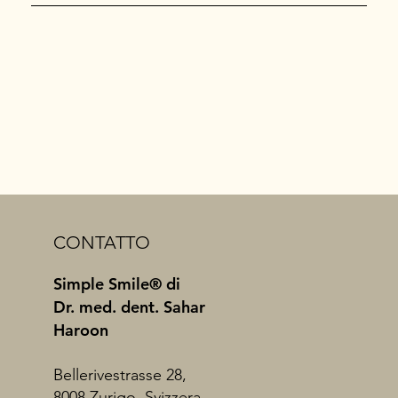
CONTATTO
Simple Smile® di
Dr. med. dent. Sahar
Haroon
Bellerivestrasse 28,
8008 Zurigo, Svizzera