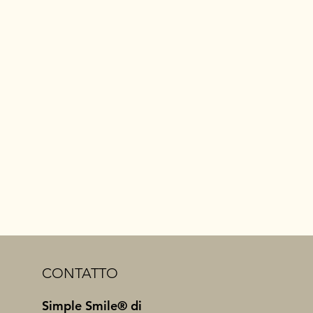
CURA
CORRETTO
FINANZIAMENTO
CONTATTO
Simple Smile® di