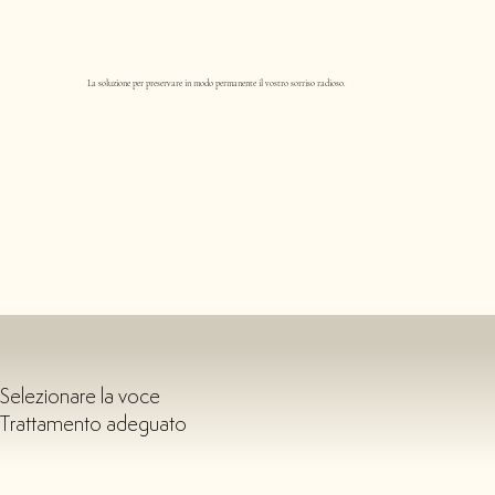
La soluzione per preservare in modo permanente il vostro sorriso radioso.
Selezionare la voce
Trattamento adeguato