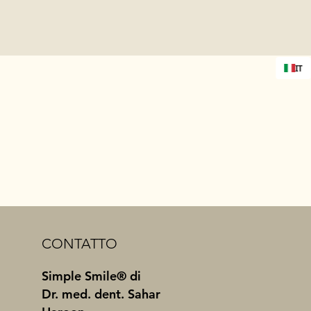
IT
CONTATTO
Simple Smile® di
Dr. med. dent. Sahar