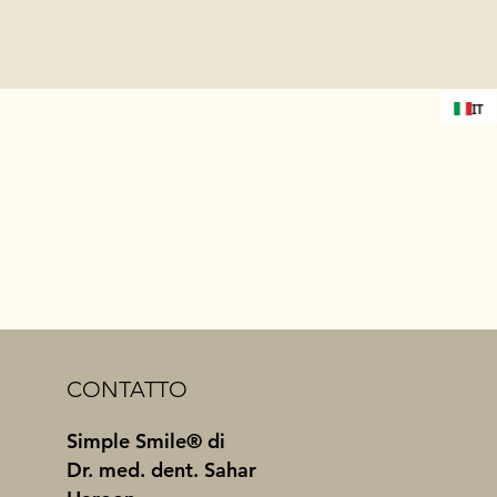
IT
CONTATTO
Simple Smile® di
Dr. med. dent. Sahar