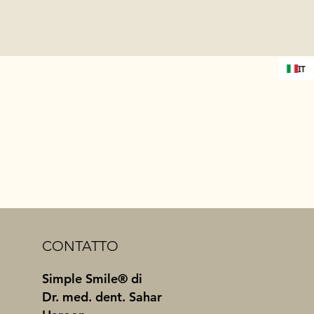
IT
CONTATTO
Simple Smile® di
Dr. med. dent. Sahar