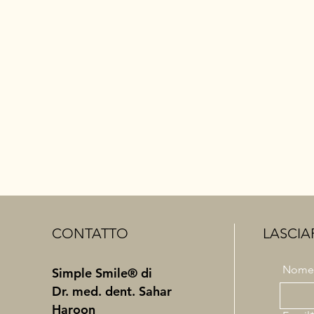
CONTATTO
LASCIA
Nome
Simple Smile® di
Dr. med. dent. Sahar
Haroon